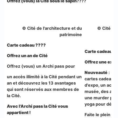
Offrez (vous) la Cité sous le sapin
????
© Cité de l'architecture et du
© Cité de 
patrimoine
Carte cadeau ????
Carte cadeau ?
Offrez un an de Cité
Offrez une exp
Offrez (vous) un Archi pass pour
Nouveauté
: la 
un accès illimité à la Cité pendant un
cartes cadeaux !
an et découvrez les 13 avantages
d'expo, un accès 
qui sont réservés aux membres de
musée, des activ
la Cité.
une murder part
yoga pour décon
Avec l'Archi pass l
a Cité vous
appartient !
Faite le plein d