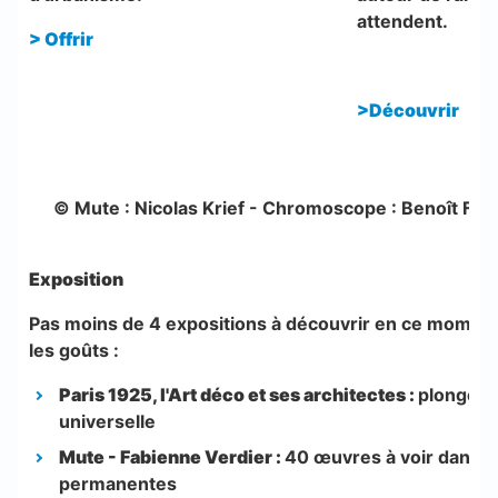
attendent.
> Offrir
>Découvrir
© Mute : Nicolas Krief - Chromoscope : Benoît Fouge
Exposition
Pas moins de 4 expositions à découvrir en ce moment. 
les goûts :
Paris 1925, l'Art déco et ses architectes :
plongez d
universelle
Mute - Fabienne Verdier :
40 œuvres à voir dans n
permanentes