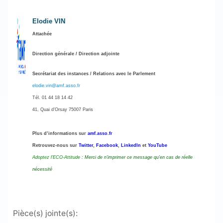
Elodie VIN
Attachée
Direction générale / Direction adjointe
Secrétariat des instances / Relations avec le Parlement
elodie.vin@amf.asso.fr
Tél. 01 44 18 14 42
41, Quai d’Orsay 75007 Paris
Plus d’informations sur
amf.asso.fr
Retrouvez-nous sur
Twitter
,
Facebook
,
LinkedIn
et
YouTube
Adoptez l'ECO-Attitude
: Merci de n'imprimer ce message qu'en cas de réelle
nécessité
Pièce(s) jointe(s):