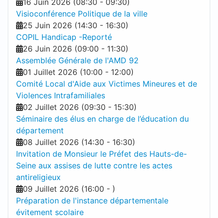
16 Juin 2026
(
08:30
-
09:30
)
Visioconférence Politique de la ville
25 Juin 2026
(
14:30
-
16:30
)
COPIL Handicap -Reporté
26 Juin 2026
(
09:00
-
11:30
)
Assemblée Générale de l'AMD 92
01 Juillet 2026
(
10:00
-
12:00
)
Comité Local d'Aide aux Victimes Mineures et de
Violences Intrafamiliales
02 Juillet 2026
(
09:30
-
15:30
)
Séminaire des élus en charge de l’éducation du
département
08 Juillet 2026
(
14:30
-
16:30
)
Invitation de Monsieur le Préfet des Hauts-de-
Seine aux assises de lutte contre les actes
antireligieux
09 Juillet 2026
(
16:00
-
)
Préparation de l'instance départementale
évitement scolaire